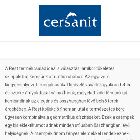
A Rest termékcsalád ideális választás, amikor tökéletes
színpalettát keresünk a fürdőszobához. Az egyszerű,
kiegyensúlyozott megoldásokat kedvelő vásárlók gyakran fehér
és szürke árnyalatokat választanak, melyeket zöld tónusokkal
kombinálnak az elegáns és összhangban lévő belső terek
érdekében. A Rest kollekció finoman utal a természetes kőre,
ügyesen kombinálva a geometrikus díszítéseket. Ezek a csempék
egy kis eklektikumot adnak minden stílusban összhangban lévő
helyiségnek. A csempék finom fényes elemekkel rendelkeznek,