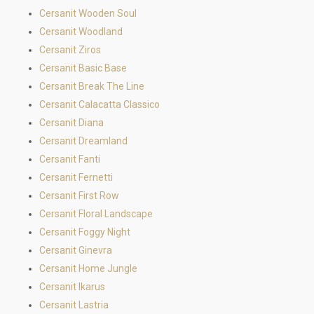
Cersanit Wooden Soul
Cersanit Woodland
Cersanit Ziros
Cersanit Basic Base
Cersanit Break The Line
Cersanit Calacatta Classico
Cersanit Diana
Cersanit Dreamland
Cersanit Fanti
Cersanit Fernetti
Cersanit First Row
Cersanit Floral Landscape
Cersanit Foggy Night
Cersanit Ginevra
Cersanit Home Jungle
Cersanit Ikarus
Cersanit Lastria