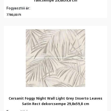
falicsempe 29,8x59,8 cm
Fogyasztói ár:
7780,00 Ft
Cersanit Foggy Night Wall Light Grey Inserto Leaves
Satin Rect dekorcsempe 29,8x59,8 cm