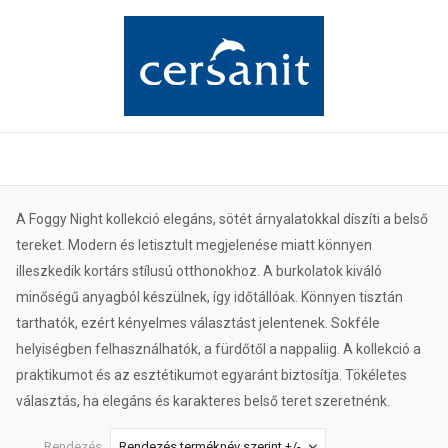
A Foggy Night kollekció elegáns, sötét árnyalatokkal díszíti a belső
tereket. Modern és letisztult megjelenése miatt könnyen
illeszkedik kortárs stílusú otthonokhoz. A burkolatok kiváló
minőségű anyagból készülnek, így időtállóak. Könnyen tisztán
tarthatók, ezért kényelmes választást jelentenek. Sokféle
helyiségben felhasználhatók, a fürdőtől a nappaliig. A kollekció a
praktikumot és az esztétikumot egyaránt biztosítja. Tökéletes
választás, ha elegáns és karakteres belső teret szeretnénk.
Rendezés
Rendezés terméknév szerint +/-